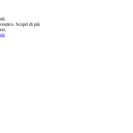
più
ceutico.
Scopri di più
esi.
più